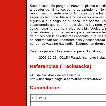
Subo a casa. Me pongo de nuevo el pijama e insti
alrededor de mi tronco, como abrazándome. No es 
repito, pero no surte efecto. Ahora sé que si la
seguir yo tampoco. Me acerco despacio a la ven
alguien a que salga de su casa. Me asomo. Veo
coaccionada que podría haber visto a la virgen, y
como negar lo que he creído percibir. Vuelvo a
quiero dormir, y no pensar en que si volviera a ba
de bruces con la soledad más absoluta, o tal vez 
no sentirse tan absurdamente sola y desesperada
por donde vaya no hay nadie. Estamos tan dormi
Palabras para el blogcionarios: pesadilla, alivio, m
2006-12-19 | 00:15 | Paradojicamente inclasi
Referencias (TrackBacks)
URL de trackback de esta historia
http://insectopia.blogalia.com//trackbacks/45532
Comentarios
1
De:
Ru