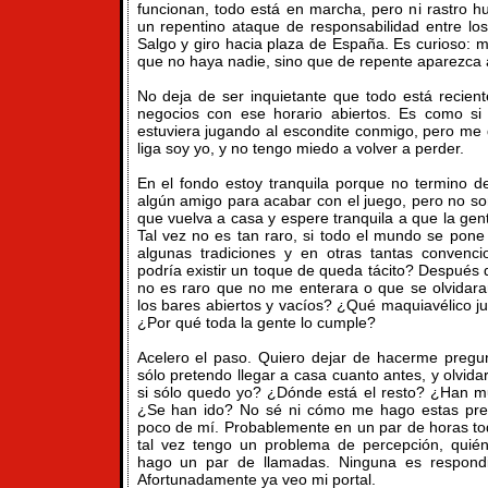
funcionan, todo está en marcha, pero ni rastro
un repentino ataque de responsabilidad entre los
Salgo y giro hacia plaza de España. Es curioso: 
que no haya nadie, sino que de repente aparezca 
No deja de ser inquietante que todo está recient
negocios con ese horario abiertos. Es como s
estuviera jugando al escondite conmigo, pero me 
liga soy yo, y no tengo miedo a volver a perder.
En el fondo estoy tranquila porque no termino 
algún amigo para acabar con el juego, pero no so
que vuelva a casa y espere tranquila a que la gent
Tal vez no es tan raro, si todo el mundo se pon
algunas tradiciones y en otras tantas convenc
podría existir un toque de queda tácito? Después d
no es raro que no me enterara o que se olvidara
los bares abiertos y vacíos? ¿Qué maquiavélico j
¿Por qué toda la gente lo cumple?
Acelero el paso. Quiero dejar de hacerme pregu
sólo pretendo llegar a casa cuanto antes, y olvi
si sólo quedo yo? ¿Dónde está el resto? ¿Han 
¿Se han ido? No sé ni cómo me hago estas pre
poco de mí. Probablemente en un par de horas tod
tal vez tengo un problema de percepción, quién
hago un par de llamadas. Ninguna es respond
Afortunadamente ya veo mi portal.