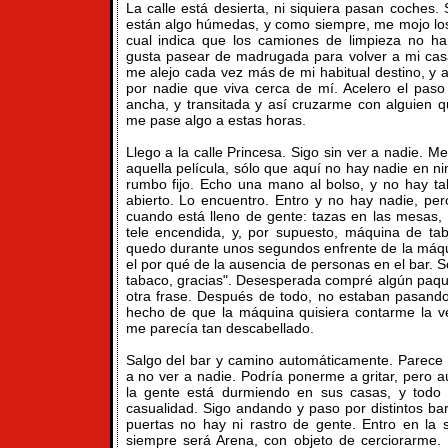
La calle está desierta, ni siquiera pasan coches
están algo húmedas, y como siempre, me mojo los 
cual indica que los camiones de limpieza no 
gusta pasear de madrugada para volver a mi casa,
me alejo cada vez más de mi habitual destino, 
por nadie que viva cerca de mí. Acelero el paso 
ancha, y transitada y así cruzarme con alguien 
me pase algo a estas horas.
Llego a la calle Princesa. Sigo sin ver a nadie. M
aquella película, sólo que aquí no hay nadie en n
rumbo fijo. Echo una mano al bolso, y no hay t
abierto. Lo encuentro. Entro y no hay nadie, pe
cuando está lleno de gente: tazas en las mesas, p
tele encendida, y, por supuesto, máquina de t
quedo durante unos segundos enfrente de la máq
el por qué de la ausencia de personas en el bar. Só
tabaco, gracias". Desesperada compré algún paque
otra frase. Después de todo, no estaban pasand
hecho de que la máquina quisiera contarme la v
me parecía tan descabellado.
Salgo del bar y camino automáticamente. Parec
a no ver a nadie. Podría ponerme a gritar, pero 
la gente está durmiendo en sus casas, y todo 
casualidad. Sigo andando y paso por distintos ba
puertas no hay ni rastro de gente. Entro en la
siempre será Arena, con objeto de cerciorarme.