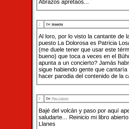
Abrazos apretaos...
7
De:
insecto
Al loro, por lo visto la cantante de 
puesto La Dolorosa es Patricia Los
(me duele tener que usar este térmi
bueno) que toca a veces en el Búh
apunta a un concierto? Jamás hab
sigue habiendo gente que cantaría 
hacer parodia del contenido de la c
8
De:
Pau Llanes
Bajé del volcán y paso por aquí ap
saludarte... Reinicio mi libro abiert
Llanes